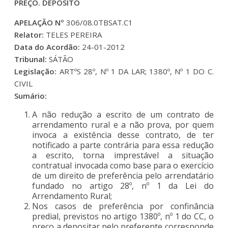
PREÇO. DEPÓSITO
APELAÇÃO Nº
306/08.0TBSAT.C1
Relator:
TELES PEREIRA
Data do Acordão:
24-01-2012
Tribunal:
SÁTÃO
Legislação:
ARTºS 28º, Nº 1 DA LAR; 1380º, Nº 1 DO C.
CIVIL
Sumário:
A não redução a escrito de um contrato de
arrendamento rural e a não prova, por quem
invoca a existência desse contrato, de ter
notificado a parte contrária para essa redução
a escrito, torna imprestável a situação
contratual invocada como base para o exercício
de um direito de preferência pelo arrendatário
fundado no artigo 28º, nº 1 da Lei do
Arrendamento Rural;
Nos casos de preferência por confinância
predial, previstos no artigo 1380º, nº 1 do CC, o
preço a depositar pelo preferente corresponde