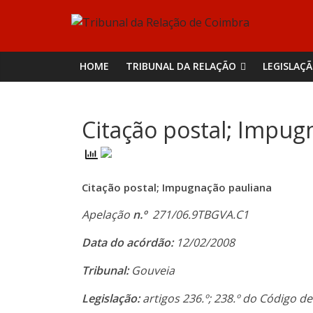
Skip
Tribunal
to
content
da
HOME
TRIBUNAL DA RELAÇÃO
LEGISLAÇ
Relação
Citação postal; Impug
de
Coimbra
Citação postal; Impugnação pauliana
Apelação
n.º
271/06.9TBGVA.C1
Data do acórdão:
12/02/2008
Tribunal:
Gouveia
Legislação:
artigos 236.º; 238.º do Código de 