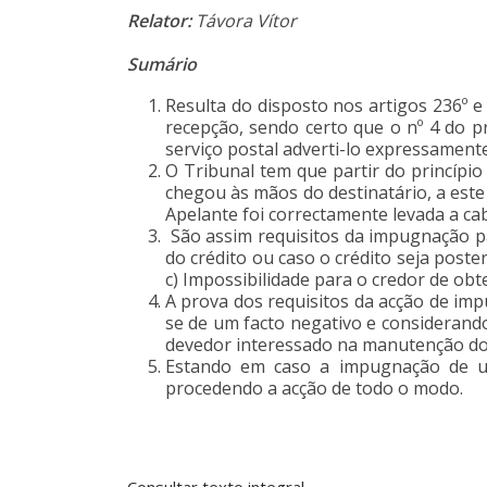
Relator:
Távora Vítor
Sumário
Resulta do disposto nos artigos 236º e 
recepção, sendo certo que o nº 4 do pr
serviço postal adverti-lo expressament
O Tribunal tem que partir do princípio
chegou às mãos do destinatário, a este 
Apelante foi correctamente levada a ca
São assim requisitos da impugnação pa
do cré­dito ou caso o crédito seja post
c) Impossibilidade para o credor de o
A prova dos requisitos da acção de im
se de um facto negativo e considerando 
devedor interessado na manutenção do 
Estando em caso a impugnação de um
procedendo a acção de todo o modo.
Consultar texto integral