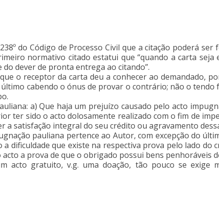
238º do Código de Processo Civil que a citação poderá ser f
imeiro normativo citado estatui que “quando a carta seja e
e do dever de pronta entrega ao citando”.
 que o receptor da carta deu a conhecer ao demandado, por 
último cabendo o ónus de provar o contrário; não o tendo fe
bo.
uliana: a) Que haja um prejuízo causado pelo acto impug­na
erior ter sido o acto dolosa­mente realizado com o fim de imp
bter a satisfação integral do seu crédito ou agravamento
pugnação pauliana pertence ao Autor, com excepção do últim
a dificuldade que existe na respec­tiva prova pelo lado do c
acto a prova de que o obrigado possui bens penhoráveis de
 acto gratuito, v.g. uma doação, tão pouco se exige m