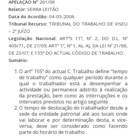
APELAÇÃO Nº
261/06
Relator:
SERRA LEITÃO
Data do Acordão:
04-05-2006
Tribunal Recurso:
TRIBUNAL DO TRABALHO DE VISEU
– 2º JUÍZO
Legislação Nacional:
ARTºS 11º, Nº 2, DO D.L. Nº
409/71, DE 27/09; ARTº 1º, Nº 1, AL. A), DA LEI Nº 21/96,
DE 23/07; E 155º DO ACTUAL CÓDIGO DE TRABALHO .
Sumário:
O artº 155º do actual C. Trabalho define “tempo
de trabalho” como qualquer período durante o
qual o trabalhador está a desempenhar a
actividade ou permanece adstrito à realização
da prestação, bem como as interrupções e os
intervalos previstos no artigo seguinte .
O tempo de deslocação do trabalhador desde a
sede da entidade patronal até aos locais onde
vai laborar e por determinação desta, e vice-
versa, deve ser considerado como fazendo
parte do horário de trabalho .