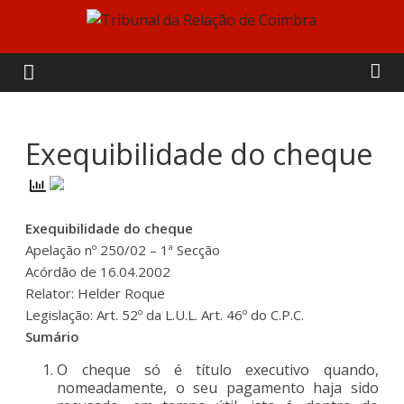
Skip
to
Tribunal
content
da
Relação
Exequibilidade do cheque
de
Exequibilidade do cheque
Coimbra
Apelação nº 250/02 – 1ª Secção
Acórdão de 16.04.2002
Relator: Helder Roque
Legislação: Art. 52º da L.U.L. Art. 46º do C.P.C.
Sumário
O cheque só é título executivo quando,
nomeadamente, o seu pagamento haja sido