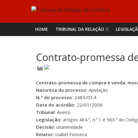
Skip
Tribunal
to
content
da
HOME
TRIBUNAL DA RELAÇÃO
LEGISLAÇ
Relação
Contrato-promessa de
de
Coimbra
Contrato-promessa de compra e venda; mora
Natureza do processo:
Apelação
N.º do processo
: 2485/03.4
Data do acórdão:
22/01/2008
Tribunal:
Aveiro
Legislação:
artigos 484.º, n.º 1 e 563.º do Códig
Decisão
: unanimidade
Relator:
Isabel Fonseca