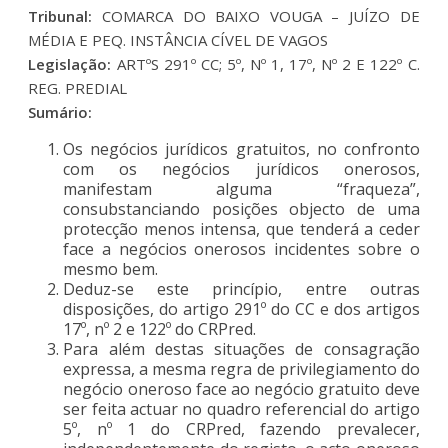
Tribunal:
COMARCA DO BAIXO VOUGA – JUÍZO DE
MÉDIA E PEQ. INSTÂNCIA CÍVEL DE VAGOS
Legislação:
ARTºS 291º CC; 5º, Nº 1, 17º, Nº 2 E 122º C.
REG. PREDIAL
Sumário:
Os negócios jurídicos gratuitos, no confronto
com os negócios jurídicos onerosos,
manifestam alguma “fraqueza”,
consubstanciando posições objecto de uma
protecção menos intensa, que tenderá a ceder
face a negócios onerosos incidentes sobre o
mesmo bem.
Deduz-se este princípio, entre outras
disposições, do artigo 291º do CC e dos artigos
17º, nº 2 e 122º do CRPred.
Para além destas situações de consagração
expressa, a mesma regra de privilegiamento do
negócio oneroso face ao negócio gratuito deve
ser feita actuar no quadro referencial do artigo
5º, nº 1 do CRPred, fazendo prevalecer,