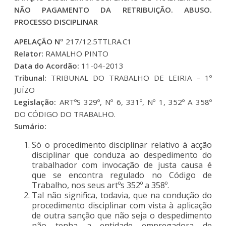
NÃO PAGAMENTO DA RETRIBUIÇÃO. ABUSO.
PROCESSO DISCIPLINAR
APELAÇÃO Nº
217/12.5TTLRA.C1
Relator:
RAMALHO PINTO
Data do Acordão:
11-04-2013
Tribunal:
TRIBUNAL DO TRABALHO DE LEIRIA – 1º
JUÍZO
Legislação:
ARTºS 329º, Nº 6, 331º, Nº 1, 352º A 358º
DO CÓDIGO DO TRABALHO.
Sumário:
Só o procedimento disciplinar relativo à acção
disciplinar que conduza ao despedimento do
trabalhador com invocação de justa causa é
que se encontra regulado no Código de
Trabalho, nos seus artºs 352º a 358º.
Tal não significa, todavia, que na condução do
procedimento disciplinar com vista à aplicação
de outra sanção que não seja o despedimento
não tenha a entidade empregadora de