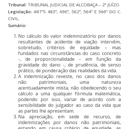
Tribunal:
TRIBUNAL JUDICIAL DE ALCOBAÇA – 2ª JUÍZO
Legislação:
ARTºS 483º, 496º, 562º, 564º E 566º DO C.
CIVIL.
Sumário:
No cálculo do valor indemnizatório por danos
resultantes de acidente de viação intervêm,
sobretudo, critérios de equidade – mas
fundados nas circunstâncias do caso concreto
-, de proporcionalidade – em função da
gravidade do dano -, de prudência, de senso
prático, de ponderação das realidades da vida.
A indemnização reveste, no caso dos danos
não patrimoniais, uma natureza
acentuadamente mista, não obedecendo o seu
cálculo a uma qualquer fórmula matemática,
podendo por isso, variar de acordo com a
sensibilidade do julgador ao caso da vida que
as partes lhe apresentam.
Na apreciação, em sede de recurso, de
indemnizações por danos não patrimoniais,
estando em causa critério de equidade, as