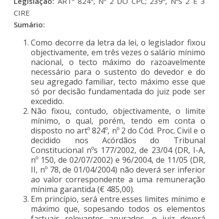
Legislação:
ARTº 824º, Nº 2 DO CPC; 239º, NºS 2 E 3
CIRE
Sumário:
Como decorre da letra da lei, o legislador fixou
objectivamente, em três vezes o salário mínimo
nacional, o tecto máximo do razoavelmente
necessário para o sustento do devedor e do
seu agregado familiar, tecto máximo esse que
só por decisão fundamentada do juiz pode ser
excedido.
Não fixou, contudo, objectivamente, o limite
mínimo, o qual, porém, tendo em conta o
disposto no artº 824º, nº 2 do Cód. Proc. Civil e o
decidido nos Acórdãos do Tribunal
Constitucional nºs 177/2002, de 23/04 (DR, I-A,
nº 150, de 02/07/2002) e 96/2004, de 11/05 (DR,
II, nº 78, de 01/04/2004) não deverá ser inferior
ao valor correspondente a uma remuneração
mínima garantida (€ 485,00).
Em princípio, será entre esses limites mínimo e
máximo que, sopesando todos os elementos
factuais relevantes apurados, o juiz deverá