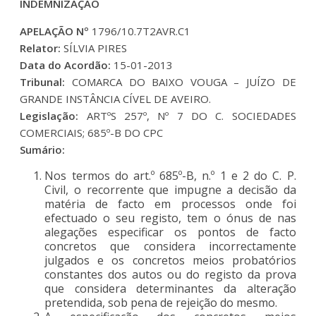
INDEMNIZAÇÃO
APELAÇÃO Nº
1796/10.7T2AVR.C1
Relator:
SÍLVIA PIRES
Data do Acordão:
15-01-2013
Tribunal:
COMARCA DO BAIXO VOUGA – JUÍZO DE
GRANDE INSTÂNCIA CÍVEL DE AVEIRO.
Legislação:
ARTºS 257º, Nº 7 DO C. SOCIEDADES
COMERCIAIS; 685º-B DO CPC
Sumário:
Nos termos do art.º 685º-B, n.º 1 e 2 do C. P.
Civil, o recorrente que impugne a decisão da
matéria de facto em processos onde foi
efectuado o seu registo, tem o ónus de nas
alegações especificar os pontos de facto
concretos que considera incorrectamente
julgados e os concretos meios probatórios
constantes dos autos ou do registo da prova
que considera determinantes da alteração
pretendida, sob pena de rejeição do mesmo.