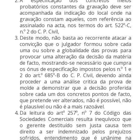
A especificação dos concretos meios
probatórios constantes da gravação deve ser
acompanhada da indicação do local onde na
gravação constam aqueles, com referência ao
assinalado na acta, nos termos do art. 522º-C,
n.º 2 do C. P. Civil,
Deste modo, não basta ao recorrente atacar a
convicção que o julgador formou sobre cada
uma ou sobre a globalidade das provas para
provocar uma alteração da decisão da matéria
de facto, mostrando-se necessário que cumpra
os ónus de especificação impostos pelos n.º 1 e
2 do art.º 685º-B do C. P. Civil, devendo ainda
proceder a uma análise critica da prova de
molde a demonstrar que a decisão proferida
sobre cada um dos concretos pontos de facto,
que pretende ver alterados, não é possível, não
é plausível ou não é a mais razoável.
Da leitura do artº 257º, nº 7 do Código das
Sociedades Comerciais resulta inequívoco que
o gerente destituído sem justa causa tem
direito a ser indemnizado pelos prejuízos
sofridos, entendimento que é unânime na