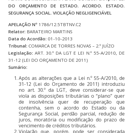
DO ORÇAMENTO DE ESTADO. ACORDO. ESTADO.
SEGURANÇA SOCIAL. VIOLAÇÃO NEGLIGENCIÁVEL
APELAÇÃO Nº
1786/12.5TBTNV.C2
Relator:
BARATEIRO MARTINS
Data do Acordão:
01-10-2013
Tribunal:
COMARCA DE TORRES NOVAS – 2.º JUÍZO
Legislação:
ART. 30.º DA LGT E LEI N.º 55-A/2010, DE
31-12 (LEI DO ORÇAMENTO DE 2011)
Sumário:
Após as alterações que a Lei n.º 55-A/2010, de
31-12 (Lei do Orçamento de 2011) introduziu
no art. 30.º da LGT, deve considerar-se que
viola as disposições tributárias o “plano” quer
de insolvência quer de recuperação que
contenha, sem o acordo do Estado ou da
Segurança Social, perdão parcial, redução de
juros, moratória ou modificação do prazo de
vencimento de créditos tributários.
Violação que, porém, pode ser considerada