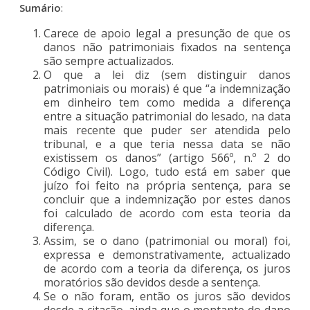
Sumário
:
Carece de apoio legal a presunção de que os
danos não patrimoniais fixados na sentença
são sempre actualizados.
O que a lei diz (sem distinguir danos
patrimoniais ou morais) é que “a indemnização
em dinheiro tem como medida a diferença
entre a situação patrimonial do lesado, na data
mais recente que puder ser atendida pelo
tribunal, e a que teria nessa data se não
existissem os danos” (artigo 566º, n.º 2 do
Código Civil). Logo, tudo está em saber que
juízo foi feito na própria sentença, para se
concluir que a indemnização por estes danos
foi calculado de acordo com esta teoria da
diferença.
Assim, se o dano (patrimonial ou moral) foi,
expressa e demonstrativamente, actualizado
de acordo com a teoria da diferença, os juros
moratórios são devidos desde a sentença.
Se o não foram, então os juros são devidos
desde a citação, ainda que o montante do dano