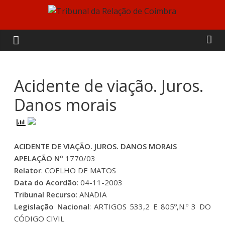
Skip
to
Tribunal
content
da
Relação
Acidente de viação. Juros.
Danos morais
de
Coimbra
ACIDENTE DE VIAÇÃO. JUROS. DANOS MORAIS
APELAÇÃO Nº
1770/03
Relator
: COELHO DE MATOS
Data do Acordão
: 04-11-2003
Tribunal Recurso
: ANADIA
Legislação Nacional
: ARTIGOS 533,2 E 805º,N.º 3 DO
CÓDIGO CIVIL