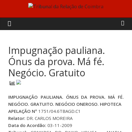
Skip
to
Tribunal
content
da
Relação
Impugnação pauliana.
Ónus da prova. Má fé.
de
Negócio. Gratuito
Coimbra
IMPUGNAÇÃO PAULIANA. ÓNUS DA PROVA. MÁ FÉ.
NEGÓCIO. GRATUITO. NEGÓCIO ONEROSO. HIPOTECA
APELAÇÃO Nº
1751/04.6TBAGD.C1
Relator:
DR. CARLOS MOREIRA
Data do Acordão:
03-11-2009