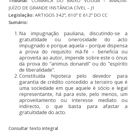
Tribunal:
COMARCA DO BAIXO VOUGA – ANADIA-
JUÍZO DE GRANDE INSTÂNCIA CÍVEL – J1
Legislação:
ARTIGOS 342º, 610º E 612º DO CC
Sumário:
Na impugnação pauliana, discutindo-se a
gratuitidade ou onerosidade do acto
impugnado e porque aquela – porque dispensa
a prova do requisito má-fé – beneficia ou
aproveita ao autor, impende sobre este o ónus
da prova do "animus donandi" ou do "espírito
de liberalidade".
Constituída hipoteca pelo devedor para
garantia de crédito concedido a terceiro que é
uma sociedade em que aquele é sócio e legal
representante, há para este, pelo menos, um
aproveitamento ou interesse mediato ou
indirecto, o que basta para afastar a
gratuitidade do acto.
Consultar texto integral