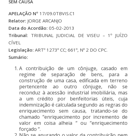
SEM CAUSA
APELAÇÃO Nº
17/09.0TBVIS.C1
Relator:
JORGE ARCANJO
Data do Acordão:
05-02-2013
Tribunal:
TRIBUNAL JUDICIAL DE VISEU – 1º JUÍZO
CÍVEL
Legislação:
ARTº 1273º CC; 661º, Nº 2 DO CPC.
Sumário:
A contribuição de um cônjuge, casado em
regime de separação de bens, para a
construção de uma casa, edificada em terreno
pertencente ao outro cônjuge, não se
reconduz à acessão industrial imobiliária, mas
a um crédito por benfeitorias úteis, cuja
indemnização é calculada segundo as regras do
enriquecimento sem causa, tratando-se do
chamado “enriquecimento por incremento de
valor em coisa alheia “ ou “enriquecimento
forçado “.
Não se apurando o valor da contribuição nem