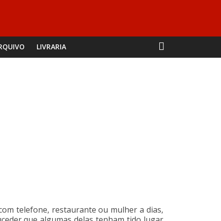
RQUIVO
LIVRARIA
om telefone, restaurante ou mulher a dias,
uceder que algumas delas tenham tido lugar