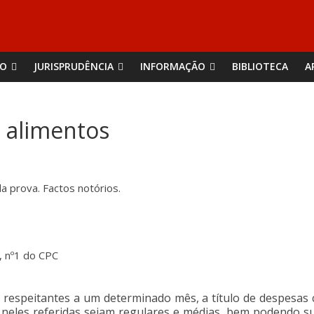
ÃO
JURISPRUDÊNCIA
INFORMAÇÃO
BIBLIOTECA
A
 alimentos
a prova. Factos notórios.
º, nº1 do CPC
espeitantes a um determinado mês, a título de despesas c
 neles referidas sejam regulares e médias, bem podendo s