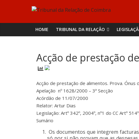
Skip
Tribunal
to
content
da
HOME
TRIBUNAL DA RELAÇÃO
LEGISLAÇ
Relação
Acção de prestação de
de
Coimbra
Acção de prestação de alimentos. Prova. Ónus d
Apelação nº 1628/2000 – 3ª Secção
Acórdão de 11/07/2000
Relator: Artur Dias
Legislação: Artº 342º, 2004º, nº1 do CC Artº 514
Sumário
Os documentos que integrem facturas r
só por si não provam que as despesas