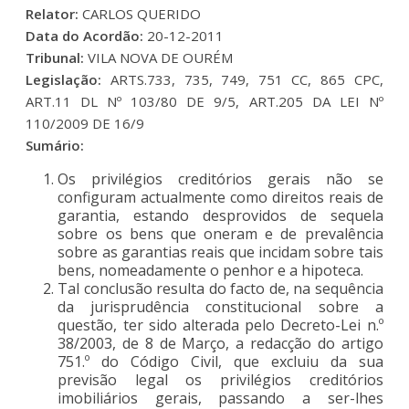
Relator:
CARLOS QUERIDO
Data do Acordão:
20-12-2011
Tribunal:
VILA NOVA DE OURÉM
Legislação:
ARTS.733, 735, 749, 751 CC, 865 CPC,
ART.11 DL Nº 103/80 DE 9/5, ART.205 DA LEI Nº
110/2009 DE 16/9
Sumário:
Os privilégios creditórios gerais não se
configuram actualmente como direitos reais de
garantia, estando desprovidos de sequela
sobre os bens que oneram e de prevalência
sobre as garantias reais que incidam sobre tais
bens, nomeadamente o penhor e a hipoteca.
Tal conclusão resulta do facto de, na sequência
da jurisprudência constitucional sobre a
questão, ter sido alterada pelo Decreto-Lei n.º
38/2003, de 8 de Março, a redacção do artigo
751.º do Código Civil, que excluiu da sua
previsão legal os privilégios creditórios
imobiliários gerais, passando a ser-lhes