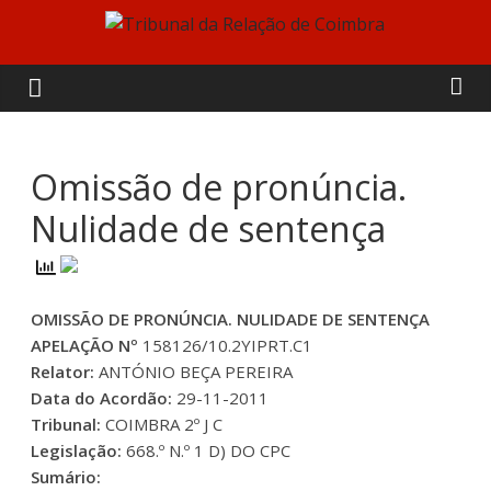
Skip
to
Tribunal
content
da
Relação
Omissão de pronúncia.
Nulidade de sentença
de
Coimbra
OMISSÃO DE PRONÚNCIA. NULIDADE DE SENTENÇA
APELAÇÃO Nº
158126/10.2YIPRT.C1
Relator:
ANTÓNIO BEÇA PEREIRA
Data do Acordão:
29-11-2011
Tribunal:
COIMBRA 2º J C
Legislação:
668.º N.º 1 D) DO CPC
Sumário: