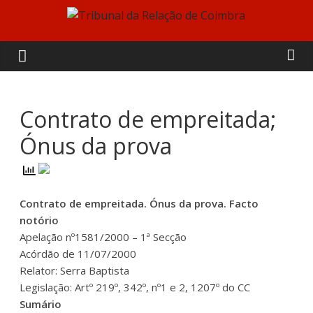
Skip
to
Tribunal
content
da
Relação
Contrato de empreitada;
Ónus da prova
de
Coimbra
Contrato de empreitada. Ónus da prova. Facto
notório
Apelação nº1581/2000 – 1ª Secção
Acórdão de 11/07/2000
Relator: Serra Baptista
Legislação: Artº 219º, 342º, nº1 e 2, 1207º do CC
Sumário