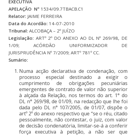
EXECUTIVA
APELAÇÃO Nº
1534/09.7TBACB.C1
Relator:
JAIME FERREIRA
Data do Acordão:
14-07-2010
Tribunal:
ALCOBAÇA – 2º JUÍZO
Legislação:
ARTº 2º DO ANEXO AO DL Nº 269/98, DE
1/09; ACÓRDÃO UNIFORMIZADOR DE
JURISPRUDÊNCIA Nº 7/2009; ARTº 781º CC.
Sumário:
Numa acção declarativa de condenação, com
processo especial destinado a exigir o
cumprimento de obrigações pecuniárias
emergentes de contrato de valor não superior
à alçada da Relação, nos termos do art. 1° do
DL n° 269/98, de 01/09, na redacção que lhe foi
dada pelo DL n° 107/2005, de 01/07, dispõe o
artº 2º do anexo respectivo que “se o réu, citado
pessoalmente, não contestar, o juiz, com valor
de decisão condenatória, limitar-se-á a conferir
força executiva à petição, a não ser que