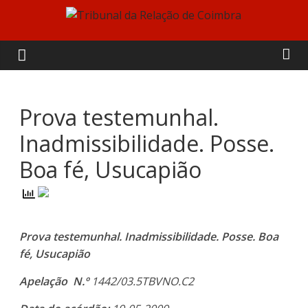
Skip
to
Tribunal
content
da
Relação
Prova testemunhal.
Inadmissibilidade. Posse.
de
Boa fé, Usucapião
Coimbra
Prova testemunhal. Inadmissibilidade. Posse. Boa
fé, Usucapião
Apelação
N.º
1442/03.5TBVNO.C2