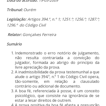
Data do acórdão:
19-05-2009
Tribunal:
Ourém
Legislação:
Artigos 394.º, n.º 1; 1251.º; 1256.º; 1287.º;
1296.º do Código Civil
Relator:
Gonçalves Ferreira
Sumário
Indemonstrado o erro notório de julgamento,
não resulta contrariada a convicção do
julgador, formada ao abrigo do princípio da
livre apreciação da prova.
A inadmissibilidade da prova testemunhal a que
alude o artigo 394.º, n.º 1 do Código Civil opera,
tão-somente, em relação a clausulado
contrário ou adicional de documento.
A boa fé, referenciada à posse, é um conceito
psicológico, que consiste na ignorância de se
estar a lesar direitos de outrem.
A prova positiva da boa fé afasta a presunção