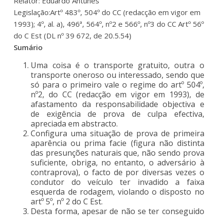
Relator: Eduardo Antunes
Legislação:Artº 483º, 504º do CC (redacção em vigor em
1993); 4º, al. a), 496ª, 564º, nº2 e 566º, nº3 do CC Artº 56º
do C Est (DL nº 39 672, de 20.5.54)
Sumário
Uma coisa é o transporte gratuito, outra o
transporte oneroso ou interessado, sendo que
só para o primeiro vale o regime do artº 504º,
nº2, do CC (redacção em vigor em 1993), de
afastamento da responsabilidade objectiva e
de exigência de prova de culpa efectiva,
apreciada em abstracto.
Configura uma situação de prova de primeira
aparência ou prima facie (figura não distinta
das presunções naturais que, não sendo prova
suficiente, obriga, no entanto, o adversário à
contraprova), o facto de por diversas vezes o
condutor do veículo ter invadido a faixa
esquerda de rodagem, violando o disposto no
artº 5º, nº 2 do C Est.
Desta forma, apesar de não se ter conseguido