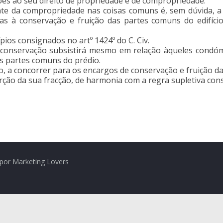
ões ao seu direito de propriedade e de compropriedade.
iente da compropriedade nas coisas comuns é, sem dúvida,
ias à conservação e fruição das partes comuns do edifíci
pios consignados no artº 1424º do C. Civ.
 conservação subsistirá mesmo em relação àqueles condómi
as partes comuns do prédio.
o, a concorrer para os encargos de conservação e fruição d
ão da sua fracção, de harmonia com a regra supletiva consta
por Marketing Lovers