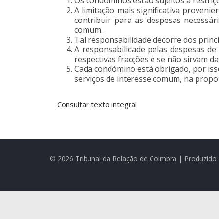
Os condóminos estão sujeitos a restriç
A limitação mais significativa proven
contribuir para as despesas necessár
comum.
Tal responsabilidade decorre dos princí
A responsabilidade pelas despesas de
respectivas fracções e se não sirvam d
Cada condómino está obrigado, por iss
serviços de interesse comum, na proporç
Consultar texto integral
© 2026 Tribunal da Relação de Coimbra | Produzido 