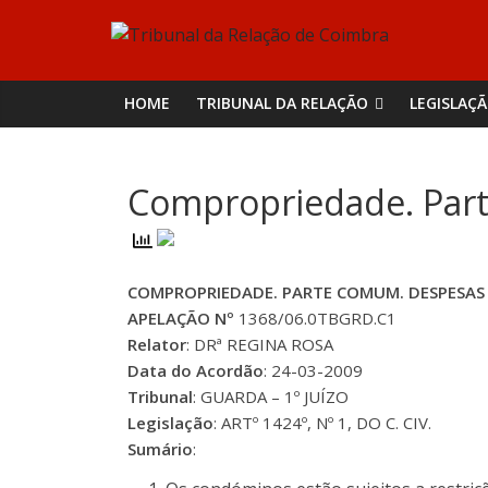
Skip
Tribunal
to
content
da
HOME
TRIBUNAL DA RELAÇÃO
LEGISLAÇ
Relação
Compropriedade. Par
de
Coimbra
COMPROPRIEDADE. PARTE COMUM. DESPESAS
APELAÇÃO Nº
1368/06.0TBGRD.C1
Relator
: DRª REGINA ROSA
Data do Acordão
: 24-03-2009
Tribunal
: GUARDA – 1º JUÍZO
Legislação
: ARTº 1424º, Nº 1, DO C. CIV.
Sumário
: