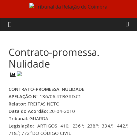
Skip
to
Tribunal
content
da
Relação
Contrato-promessa.
Nulidade
de
Coimbra
CONTRATO-PROMESSA. NULIDADE
APELAÇÃO Nº
136/06.4TBGRD.C1
Relator:
FREITAS NETO
Data do Acordão:
20-04-2010
Tribunal:
GUARDA
Legislação:
ARTIGOS 410; 236.º; 238.º; 334.º; 442.º;
718.º; 772.ºDO CÓDIGO CIVIL