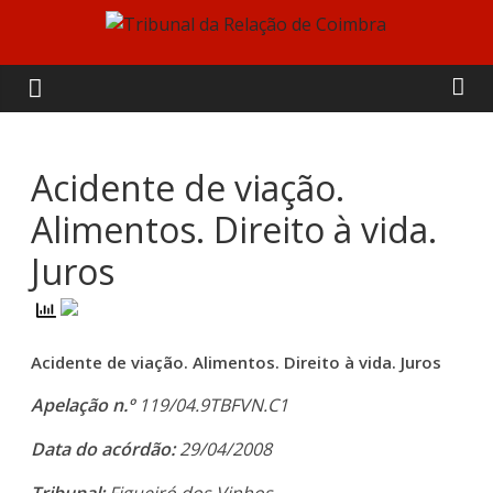
Skip
to
Tribunal
content
da
Relação
Acidente de viação.
Alimentos. Direito à vida.
de
Juros
Coimbra
Acidente de viação. Alimentos. Direito à vida. Juros
Apelação n.º
119/04.9TBFVN.C1
Data do acórdão:
29/04/2008
Tribunal:
Figueiró dos Vinhos