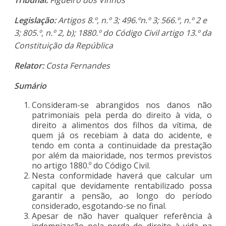
Legislação:
Artigos 8.º, n.º 3; 496.ºn.º 3; 566.º, n.º 2 e
3; 805.º, n.º 2, b); 1880.º do Código Civil artigo 13.º da
Constituição da República
Relator:
Costa Fernandes
Sumário
Consideram-se abrangidos nos danos não
patrimoniais pela perda do direito à vida, o
direito a alimentos dos filhos da vítima, de
quem já os recebiam à data do acidente, e
tendo em conta a continuidade da prestação
por além da maioridade, nos termos previstos
no artigo 1880.º do Código Civil.
Nesta conformidade haverá que calcular um
capital que devidamente rentabilizado possa
garantir a pensão, ao longo do período
considerado, esgotando-se no final.
Apesar de não haver qualquer referência à
indemnização pela perda do direito à vida na