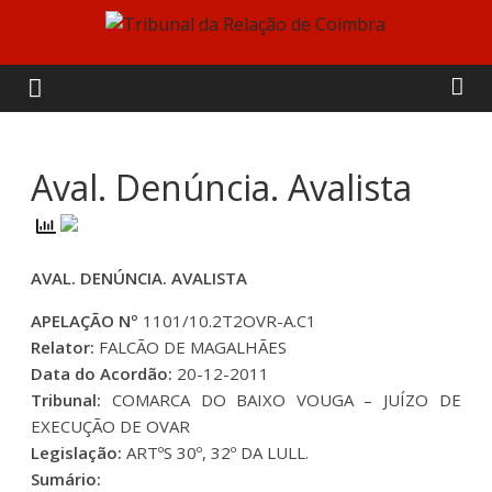
Skip
to
Tribunal
content
da
Relação
Aval. Denúncia. Avalista
de
AVAL. DENÚNCIA. AVALISTA
Coimbra
APELAÇÃO Nº
1101/10.2T2OVR-A.C1
Relator:
FALCÃO DE MAGALHÃES
Data do Acordão:
20-12-2011
Tribunal:
COMARCA DO BAIXO VOUGA – JUÍZO DE
EXECUÇÃO DE OVAR
Legislação:
ARTºS 30º, 32º DA LULL.
Sumário: