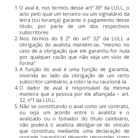
O aval é, nos termos desse artº 30º da LULL, o
acto pelo qual um terceiro ou um signatário da
letra (ou livrança) garante o pagamento desse
título, por parte de um dos respectivos
subscritores.
Nos termos do § 2º do artº 32º da LULL a
obrigação do avalista mantêm-se, “mesmo no
caso de a obrigação que ele garantiu for nula
por qualquer razão que não seja um vício de
forma".
A função do aval é uma função de garantia,
inserida ao lado da obrigação de um certo
subscritor cambiário, a cobri-la ou caucioná-la.
O dador de aval é responsável da mesma
maneira que a pessoa por ele afiançada – art.
32, nº1 da LULL.
Não se constituindo o aval como um contrato,
ou seja um acordo entre o avalista e o
avalizado ou o tomador do título cambiário,
não poderá o avalista desligar-se do vínculo
que constituiu mediante uma declaração de
vontade (receptícia) devendo responder como