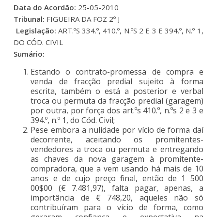
Data do Acordão:
25-05-2010
Tribunal:
FIGUEIRA DA FOZ 2º J
Legislação:
ART.ºS 334.º, 410.º, N.ºS 2 E 3 E 394.º, N.º 1,
DO CÓD. CIVIL
Sumário:
Estando o contrato-promessa de compra e
venda de fracção predial sujeito à forma
escrita, também o está a posterior e verbal
troca ou permuta da fracção predial (garagem)
por outra, por força dos art.ºs 410.º, n.ºs 2 e 3 e
394.º, n.º 1, do Cód. Civil;
Pese embora a nulidade por vício de forma daí
decorrente, aceitando os promitentes-
vendedores a troca ou permuta e entregando
as chaves da nova garagem à promitente-
compradora, que a vem usando há mais de 10
anos e de cujo preço final, então de 1 500
00$00 (€ 7.481,97), falta pagar, apenas, a
importância de € 748,20, aqueles não só
contribuíram para o vício de forma, como
geraram confiança e expectativa na