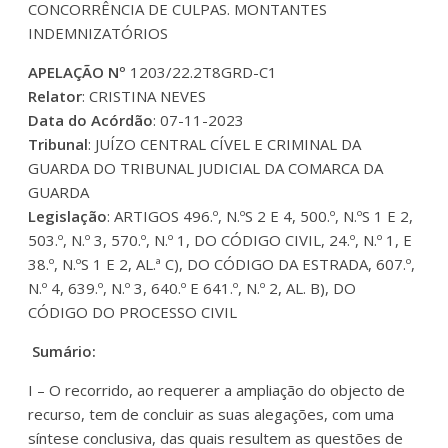
CONCORRÊNCIA DE CULPAS. MONTANTES
INDEMNIZATÓRIOS
APELAÇÃO Nº
1203/22.2T8GRD-C1
Relator
: CRISTINA NEVES
Data do Acórdão
: 07-11-2023
Tribunal
: JUÍZO CENTRAL CÍVEL E CRIMINAL DA
GUARDA DO TRIBUNAL JUDICIAL DA COMARCA DA
GUARDA
Legislação
: ARTIGOS 496.º, N.ºS 2 E 4, 500.º, N.ºS 1 E 2,
503.º, N.º 3, 570.º, N.º 1, DO CÓDIGO CIVIL, 24.º, N.º 1, E
38.º, N.ºS 1 E 2, AL.ª C), DO CÓDIGO DA ESTRADA, 607.º,
N.º 4, 639.º, N.º 3, 640.º E 641.º, N.º 2, AL. B), DO
CÓDIGO DO PROCESSO CIVIL
Sumário:
I – O recorrido, ao requerer a ampliação do objecto de
recurso, tem de concluir as suas alegações, com uma
síntese conclusiva, das quais resultem as questões de