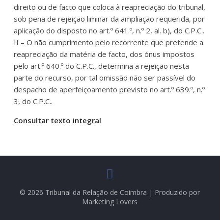
direito ou de facto que coloca à reapreciação do tribunal,
sob pena de rejeição liminar da ampliação requerida, por
aplicação do disposto no art.º 641.º, n.º 2, al. b), do C.P.C..
II – O não cumprimento pelo recorrente que pretende a
reapreciação da matéria de facto, dos ónus impostos
pelo art.º 640.º do C.P.C., determina a rejeição nesta
parte do recurso, por tal omissão não ser passível do
despacho de aperfeiçoamento previsto no art.º 639.º, n.º
3, do C.P.C..
Consultar texto integral
© 2026 Tribunal da Relação de Coimbra | Produzido por
Marketing Lovers