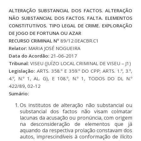
ALTERAÇÃO SUBSTANCIAL DOS FACTOS. ALTERAÇÃO
NÃO SUBSTANCIAL DOS FACTOS. FALTA. ELEMENTOS
CONSTITUTIVOS. TIPO LEGAL DE CRIME. EXPLORAÇÃO
DE JOGO DE FORTUNA OU AZAR
RECURSO CRIMINAL Nº
89/12.0EACBR.C1
Relator:
MARIA JOSÉ NOGUEIRA
Data do Acordão:
21-06-2017
Tribunal:
VISEU (JUÍZO LOCAL CRIMINAL DE VISEU – J1)
Legislação:
ARTS. 358.º E 359.º DO CPP; ARTS. 1.º, 3.º,
4.º, N.º 1, AL. G), E 108.º, N.º 1, TODOS DO DL N.º
422/89, 02-12
Sumário:
Os institutos de alteração não substancial ou
substancial dos factos não visam colmatar
lacunas da acusação ou pronúncia, com origem
na desconsideração de elementos que já
aquando da respectiva prolação constavam dos
autos, imprescindíveis à conformação de ilícito