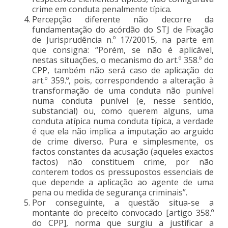
crime em conduta penalmente típica.
Percepção diferente não decorre da
fundamentação do acórdão do STJ de Fixação
de Jurisprudência n.º 17/20015, na parte em
que consigna: “Porém, se não é aplicável,
nestas situações, o mecanismo do art.º 358.º do
CPP, também não será caso de aplicação do
art.º 359.º, pois, correspondendo a alteração à
transformação de uma conduta não punível
numa conduta punível (e, nesse sentido,
substancial) ou, como querem alguns, uma
conduta atípica numa conduta típica, a verdade
é que ela não implica a imputação ao arguido
de crime diverso. Pura e simplesmente, os
factos constantes da acusação (aqueles exactos
factos) não constituem crime, por não
conterem todos os pressupostos essenciais de
que depende a aplicação ao agente de uma
pena ou medida de segurança criminais”.
Por conseguinte, a questão situa-se a
montante do preceito convocado [artigo 358.º
do CPP], norma que surgiu a justificar a