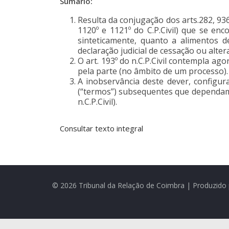
Sumário:
Resulta da conjugação dos arts.282, 936
1120º e 1121º do C.P.Civil) que se enc
sinteticamente, quanto a alimentos d
declaração judicial de cessação ou alte
O art. 193º do n.C.P.Civil contempla ago
pela parte (no âmbito de um processo).
A inobservância deste dever, configu
(“termos”) subsequentes que dependam ab
n.C.P.Civil).
Consultar texto integral
© 2026 Tribunal da Relação de Coimbra | Produzido 