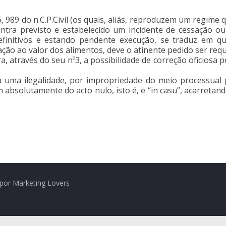
, 989 do n.C.P.Civil (os quais, aliás, reproduzem um regime q
ontra previsto e estabelecido um incidente de cessação ou 
efinitivos e estando pendente execução, se traduz em qu
ração ao valor dos alimentos, deve o atinente pedido ser re
ra, através do seu nº3, a possibilidade de correção oficiosa 
ra uma ilegalidade, por impropriedade do meio processual
solutamente do acto nulo, isto é, e “in casu”, acarretando 
por Marketing Lovers