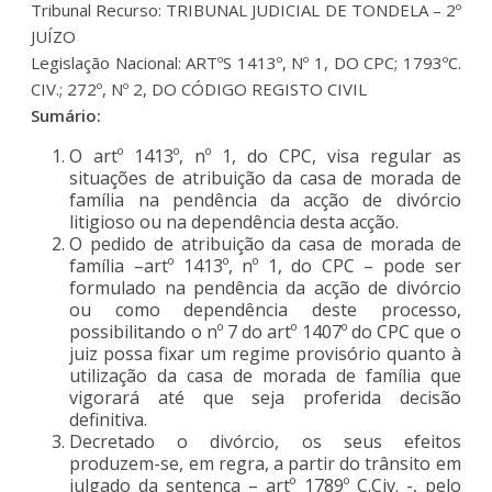
Tribunal Recurso: TRIBUNAL JUDICIAL DE TONDELA – 2º
JUÍZO
Legislação Nacional: ARTºS 1413º, Nº 1, DO CPC; 1793ºC.
CIV.; 272º, Nº 2, DO CÓDIGO REGISTO CIVIL
Sumário:
O artº 1413º, nº 1, do CPC, visa regular as
situações de atribuição da casa de morada de
família na pendência da acção de divórcio
litigioso ou na dependência desta acção.
O pedido de atribuição da casa de morada de
família –artº 1413º, nº 1, do CPC – pode ser
formulado na pendência da acção de divórcio
ou como dependência deste processo,
possibilitando o nº 7 do artº 1407º do CPC que o
juiz possa fixar um regime provisório quanto à
utilização da casa de morada de família que
vigorará até que seja proferida decisão
definitiva.
Decretado o divórcio, os seus efeitos
produzem-se, em regra, a partir do trânsito em
julgado da sentença – artº 1789º C.Civ. -, pelo