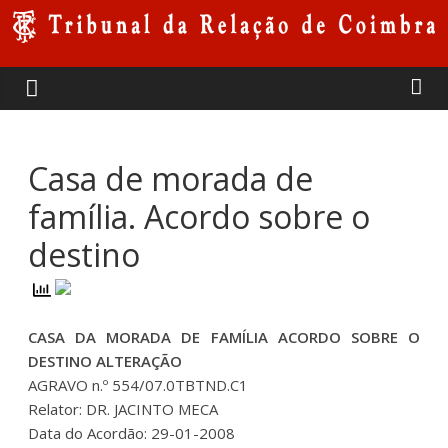
Skip
to
Tribunal
content
da
Relação
Casa de morada de
família. Acordo sobre o
de
destino
Coimbra
CASA DA MORADA DE FAMÍLIA ACORDO SOBRE O
DESTINO ALTERAÇÃO
AGRAVO n.º 554/07.0TBTND.C1
Relator: DR. JACINTO MECA
Data do Acordão: 29-01-2008