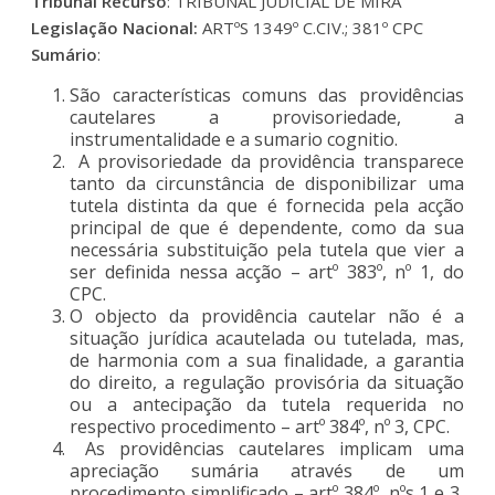
Tribunal Recurso
: TRIBUNAL JUDICIAL DE MIRA
Legislação Nacional:
ARTºS 1349º C.CIV.; 381º CPC
Sumário
:
São características comuns das providências
cautelares a provisoriedade, a
instrumentalidade e a sumario cognitio.
A provisoriedade da providência transparece
tanto da circunstância de disponibilizar uma
tutela distinta da que é fornecida pela acção
principal de que é dependente, como da sua
necessária substituição pela tutela que vier a
ser definida nessa acção – artº 383º, nº 1, do
CPC.
O objecto da providência cautelar não é a
situação jurídica acautelada ou tutelada, mas,
de harmonia com a sua finalidade, a garantia
do direito, a regulação provisória da situação
ou a antecipação da tutela requerida no
respectivo procedimento – artº 384º, nº 3, CPC.
As providências cautelares implicam uma
apreciação sumária através de um
procedimento simplificado – artº 384º, nºs 1 e 3,