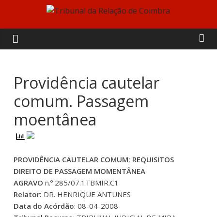
Skip
to
Tribunal
content
da
Relação
Providência cautelar
comum. Passagem
de
moentânea
Coimbra
PROVIDÊNCIA CAUTELAR COMUM; REQUISITOS
DIREITO DE PASSAGEM MOMENTÂNEA
AGRAVO
n.º 285/07.1TBMIR.C1
Relator:
DR. HENRIQUE ANTUNES
Data do Acórdão
: 08-04-2008