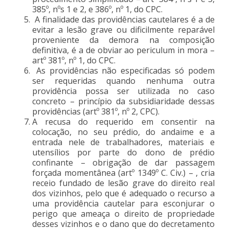
385º, nºs 1 e 2, e 386º, nº 1, do CPC.
A finalidade das providências cautelares é a de
evitar a lesão grave ou dificilmente reparável
proveniente da demora na composição
definitiva, é a de obviar ao periculum in mora –
artº 381º, nº 1, do CPC.
As providências não especificadas só podem
ser requeridas quando nenhuma outra
providência possa ser utilizada no caso
concreto – princípio da subsidiaridade dessas
providências (artº 381º, nº 2, CPC).
A recusa do requerido em consentir na
colocação, no seu prédio, do andaime e a
entrada nele de trabalhadores, materiais e
utensílios por parte do dono de prédio
confinante – obrigação de dar passagem
forçada momentânea (artº 1349º C. Civ.) – , cria
receio fundado de lesão grave do direito real
dos vizinhos, pelo que é adequado o recurso a
uma providência cautelar para esconjurar o
perigo que ameaça o direito de propriedade
desses vizinhos e o dano que do decretamento