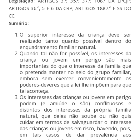
Legislação:
ARTIGOS 3.º; 35.º; 37.º; 108.º DA LPCJP;
ARTIGOS 36.º, 5 E 6 DA CRP; ARTIGOS 1887.º E SS DO
CC.
Sumário:
O superior interesse da criança deve ser
realizado tanto quanto possível dentro do
enquadramento familiar natural.
Quando tal não for possível, os interesses da
criança ou jovem em perigo são mais
importantes do que o interesse da família que
o pretenda manter no seio do grupo familiar,
embora sem exercer convenientemente os
poderes-deveres que a lei lhe impõem para que
tal aconteça.
Os interesses das crianças ou jovens em perigo
podem (e amiúde o são) conflituosos e
distintos dos interesses da própria família
natural, que deles não soube ou não quis
cuidar em termos de salvaguardar o interesse
das crianças ou jovens em risco, havendo, pois,
em tais casos, de dar prevalência aos