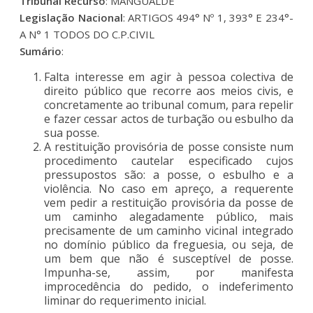
Tribunal Recurso
: MANGUALDE
Legislação Nacional
: ARTIGOS 494° Nº 1, 393° E 234°-
A N° 1 TODOS DO C.P.CIVIL
Sumário
:
Falta interesse em agir à pessoa colectiva de
direito público que recorre aos meios civis, e
concretamente ao tribunal comum, para repelir
e fazer cessar actos de turbação ou esbulho da
sua posse.
A restituição provisória de posse consiste num
procedimento cautelar especificado cujos
pressupostos são: a posse, o esbulho e a
violência. No caso em apreço, a requerente
vem pedir a restituição provisória da posse de
um caminho alegadamente público, mais
precisamente de um caminho vicinal integrado
no domínio público da freguesia, ou seja, de
um bem que não é susceptível de posse.
Impunha-se, assim, por manifesta
improcedência do pedido, o indeferimento
liminar do requerimento inicial.