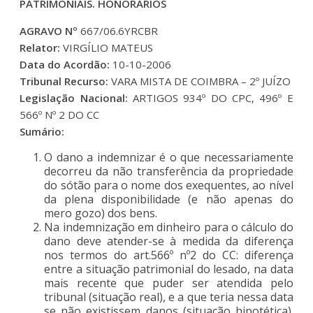
PATRIMONIAIS. HONORÁRIOS
AGRAVO Nº
667/06.6YRCBR
Relator:
VIRGÍLIO MATEUS
Data do Acordão:
10-10-2006
Tribunal Recurso:
VARA MISTA DE COIMBRA – 2º JUÍZO
Legislação Nacional:
ARTIGOS 934º DO CPC, 496º E
566º Nº 2 DO CC
Sumário:
O dano a indemnizar é o que necessariamente
decorreu da não transferência da propriedade
do sótão para o nome dos exequentes, ao nível
da plena disponibilidade (e não apenas do
mero gozo) dos bens.
Na indemnização em dinheiro para o cálculo do
dano deve atender-se à medida da diferença
nos termos do art.566º nº2 do CC: diferença
entre a situação patrimonial do lesado, na data
mais recente que puder ser atendida pelo
tribunal (situação real), e a que teria nessa data
se não existissem danos (situação hipotética).