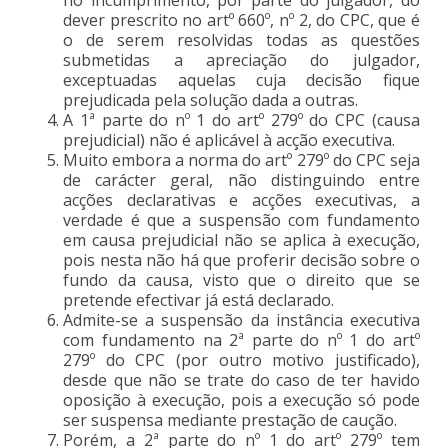
dever prescrito no artº 660º, nº 2, do CPC, que é
o de serem resolvidas todas as questões
submetidas a apreciação do julgador,
exceptuadas aquelas cuja decisão fique
prejudicada pela solução dada a outras.
A 1ª parte do nº 1 do artº 279º do CPC (causa
prejudicial) não é aplicável à acção executiva.
Muito embora a norma do artº 279º do CPC seja
de carácter geral, não distinguindo entre
acções declarativas e acções executivas, a
verdade é que a suspensão com fundamento
em causa prejudicial não se aplica à execução,
pois nesta não há que proferir decisão sobre o
fundo da causa, visto que o direito que se
pretende efectivar já está declarado.
Admite-se a suspensão da instância executiva
com fundamento na 2ª parte do nº 1 do artº
279º do CPC (por outro motivo justificado),
desde que não se trate do caso de ter havido
oposição à execução, pois a execução só pode
ser suspensa mediante prestação de caução.
Porém, a 2ª parte do nº 1 do artº 279º tem