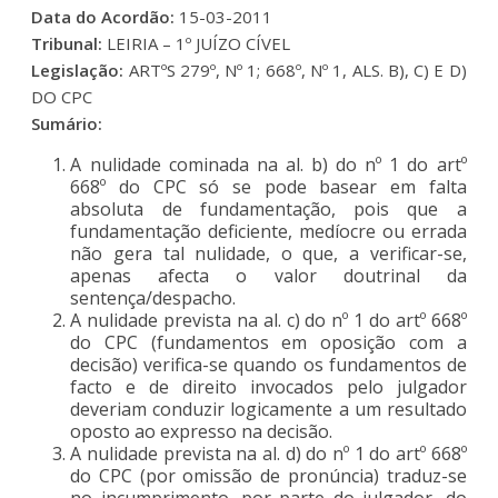
Data do Acordão:
15-03-2011
Tribunal:
LEIRIA – 1º JUÍZO CÍVEL
Legislação:
ARTºS 279º, Nº 1; 668º, Nº 1, ALS. B), C) E D)
DO CPC
Sumário:
A nulidade cominada na al. b) do nº 1 do artº
668º do CPC só se pode basear em falta
absoluta de fundamentação, pois que a
fundamentação deficiente, medíocre ou errada
não gera tal nulidade, o que, a verificar-se,
apenas afecta o valor doutrinal da
sentença/despacho.
A nulidade prevista na al. c) do nº 1 do artº 668º
do CPC (fundamentos em oposição com a
decisão) verifica-se quando os fundamentos de
facto e de direito invocados pelo julgador
deveriam conduzir logicamente a um resultado
oposto ao expresso na decisão.
A nulidade prevista na al. d) do nº 1 do artº 668º
do CPC (por omissão de pronúncia) traduz-se
no incumprimento, por parte do julgador, do