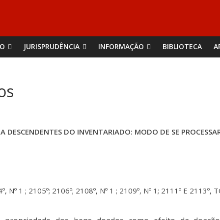
ÃO
JURISPRUDÊNCIA
INFORMAÇÃO
BIBLIOTECA
A
os
A DESCENDENTES DO INVENTARIADO: MODO DE SE PROCESSAR 
4º, Nº 1 ; 2105º; 2106º; 2108º, Nº 1 ; 2109º, Nº 1; 2111º E 2113º,