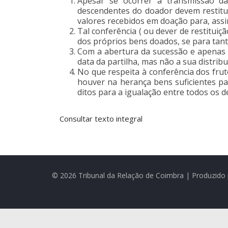
Apesar se ocorrer a transmissão da
descendentes do doador devem restitui
valores recebidos em doação para, ass
Tal conferência ( ou dever de restituiç
dos próprios bens doados, se para tant
Com a abertura da sucessão e apenas d
data da partilha, mas não a sua distribui
No que respeita à conferência dos fru
houver na herança bens suficientes par
ditos para a igualação entre todos os des
Consultar texto integral
© 2026 Tribunal da Relação de Coimbra | Produzido 