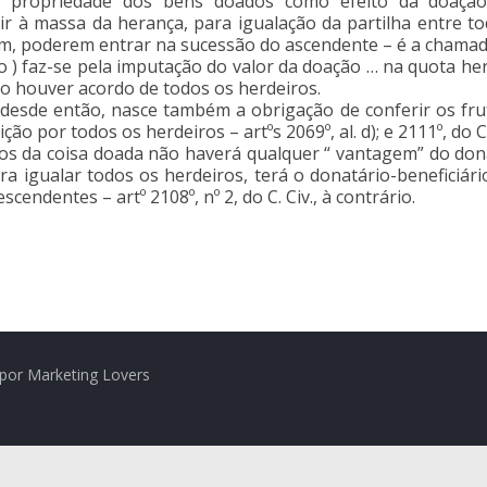
 propriedade dos bens doados como efeito da doação 
r à massa da herança, para igualação da partilha entre t
im, poderem entrar na sucessão do ascendente – é a chamad
ão ) faz-se pela imputação do valor da doação … na quota here
o houver acordo de todos os herdeiros.
esde então, nasce também a obrigação de conferir os fruto
ção por todos os herdeiros – artºs 2069º, al. d); e 2111º, do C
tos da coisa doada não haverá qualquer “ vantagem” do don
a igualar todos os herdeiros, terá o donatário-beneficiári
cendentes – artº 2108º, nº 2, do C. Civ., à contrário.
por Marketing Lovers