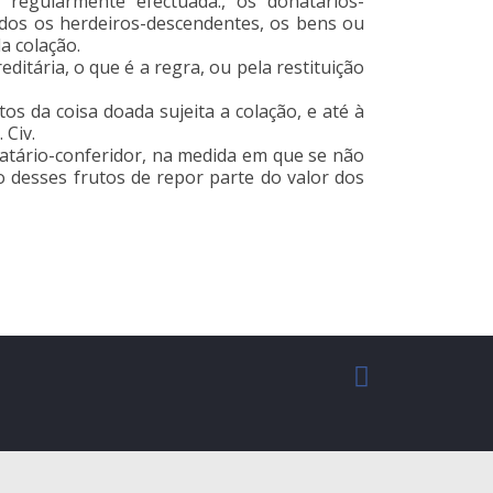
regularmente efectuada., os donatários-
odos os herdeiros-descendentes, os bens ou
a colação.
ditária, o que é a regra, ou pela restituição
s da coisa doada sujeita a colação, e até à
. Civ.
atário-conferidor, na medida em que se não
o desses frutos de repor parte do valor dos