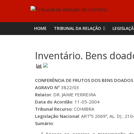
Skip
Tribunal
to
content
da
HOME
TRIBUNAL DA RELAÇÃO
LEGISLAÇ
Relação
Inventário. Bens doad
de
Coimbra
CONFERÊNCIA DE FRUTOS DOS BENS DOADOS 
AGRAVO Nº
3822/03
Relator
: DR. JAIME FERREIRA
Data do Acordão
: 11-05-2004
Tribunal Recurso
: COIMBRA
Legislação Nacional
: ARTºS 2069º, AL. D) ; 210
Sumário
: