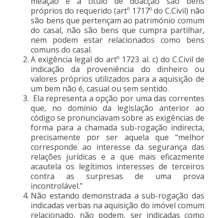
meação e a título de doacção são bens
próprios do requerido (artº 1717º do C.Civil) não
são bens que pertençam ao património comum
do casal, não são bens que cumpra partilhar,
nem podem estar relacionados como bens
comuns do casal.
A exigência legal do artº 1723 al. c) do C.Civil de
indicação da proveniência do dinheiro ou
valores próprios utilizados para a aquisição de
um bem não é, casual ou sem sentido.
Ela representa a opção por uma das correntes
que, no domínio da legislação anterior ao
código se pronunciavam sobre as exigências de
forma para a chamada sub-rogação indirecta,
precisamente por ser aquela que “melhor
corresponde ao interesse da segurança das
relações jurídicas e a que mais eficazmente
acautela os legítimos interesses de terceiros
contra as surpresas de uma prova
incontrolável.”
Não estando demonstrada a sub-rogação das
indicadas verbas na aquisição do imóvel comum
relacionado, não podem, ser indicadas como