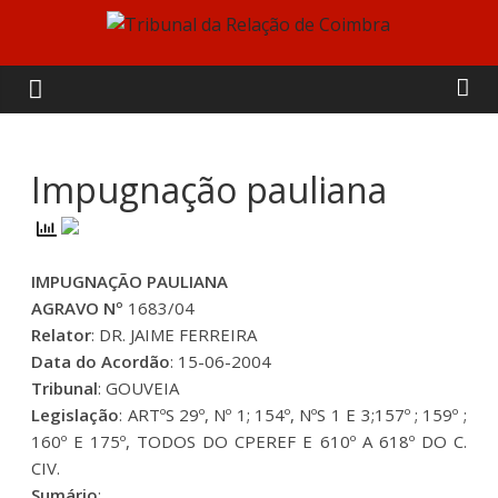
Skip
to
Tribunal
content
da
Relação
Impugnação pauliana
de
IMPUGNAÇÃO PAULIANA
Coimbra
AGRAVO Nº
1683/04
Relator
: DR. JAIME FERREIRA
Data do Acordão
: 15-06-2004
Tribunal
: GOUVEIA
Legislação
: ARTºS 29º, Nº 1; 154º, NºS 1 E 3;157º ; 159º ;
160º E 175º, TODOS DO CPEREF E 610º A 618º DO C.
CIV.
Sumário
: