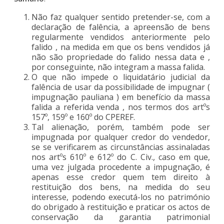
Não faz qualquer sentido pretender-se, com a
declaração de falência, a apreensão de bens
regularmente vendidos anteriormente pelo
falido , na medida em que os bens vendidos já
não são propriedade do falido nessa data e ,
por conseguinte, não integram a massa falida.
O que não impede o liquidatário judicial da
falência de usar da possibilidade de impugnar (
impugnação pauliana ) em benefício da massa
falida a referida venda , nos termos dos artºs
157º, 159º e 160º do CPEREF.
Tal alienação, porém, também pode ser
impugnada por qualquer credor do vendedor,
se se verificarem as circunstâncias assinaladas
nos artºs 610º e 612º do C. Civ., caso em que,
uma vez julgada procedente a impugnação, é
apenas esse credor quem tem direito à
restituição dos bens, na medida do seu
interesse, podendo executá-los no património
do obrigado à restituição e praticar os actos de
conservação da garantia patrimonial