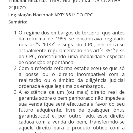
Tribunal Recurso:
TRIBUNAL JUDICIAL DA COVILHÃ –
2º JUÍZO
Legislação Nacional:
ARTº 351º DO CPC
Sumário:
O regime dos embargos de terceiro, que antes
da reforma de 1995 se encontrava regulado
nos artºs 1037º e segs. do CPC, encontra-se
actualmente regulamentado nos artºs 351º e ss
do CPC, constituindo uma modalidade especial
de oposição espontânea .
Com a referida reforma estabeleceu-se que só
a posse ou o direito incompatível com a
realização ou o âmbito da diligência judicial
ordenada é que legitima os embargos .
A existência de um (ou mais) direito real de
garantia sobre o bem penhorado não impede a
sua venda (que será efectuada a favor do seu
futuro adquirente, livre de quaisquer ónus
garantísticos) e, por outro lado, esse direito
caduca com a venda do bem, transferindo-se
aquele direito para o produto obtido com a