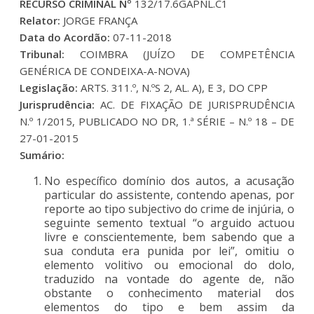
RECURSO CRIMINAL Nº
132/17.6GAPNL.C1
Relator:
JORGE FRANÇA
Data do Acordão:
07-11-2018
Tribunal:
COIMBRA (JUÍZO DE COMPETÊNCIA
GENÉRICA DE CONDEIXA-A-NOVA)
Legislação:
ARTS. 311.º, N.ºS 2, AL. A), E 3, DO CPP
Jurisprudência:
AC. DE FIXAÇÃO DE JURISPRUDÊNCIA
N.º 1/2015, PUBLICADO NO DR, 1.ª SÉRIE – N.º 18 – DE
27-01-2015
Sumário:
No específico domínio dos autos, a acusação
particular do assistente, contendo apenas, por
reporte ao tipo subjectivo do crime de injúria, o
seguinte semento textual “o arguido actuou
livre e conscientemente, bem sabendo que a
sua conduta era punida por lei”, omitiu o
elemento volitivo ou emocional do dolo,
traduzido na vontade do agente de, não
obstante o conhecimento material dos
elementos do tipo e bem assim da