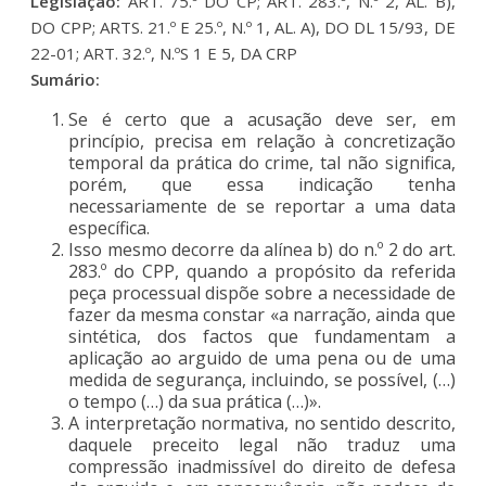
Legislação:
ART. 75.º DO CP; ART. 283.º, N.º 2, AL. B),
DO CPP; ARTS. 21.º E 25.º, N.º 1, AL. A), DO DL 15/93, DE
22-01; ART. 32.º, N.ºS 1 E 5, DA CRP
Sumário:
Se é certo que a acusação deve ser, em
princípio, precisa em relação à concretização
temporal da prática do crime, tal não significa,
porém, que essa indicação tenha
necessariamente de se reportar a uma data
específica.
Isso mesmo decorre da alínea b) do n.º 2 do art.
283.º do CPP, quando a propósito da referida
peça processual dispõe sobre a necessidade de
fazer da mesma constar «a narração, ainda que
sintética, dos factos que fundamentam a
aplicação ao arguido de uma pena ou de uma
medida de segurança, incluindo, se possível, (…)
o tempo (…) da sua prática (…)».
A interpretação normativa, no sentido descrito,
daquele preceito legal não traduz uma
compressão inadmissível do direito de defesa