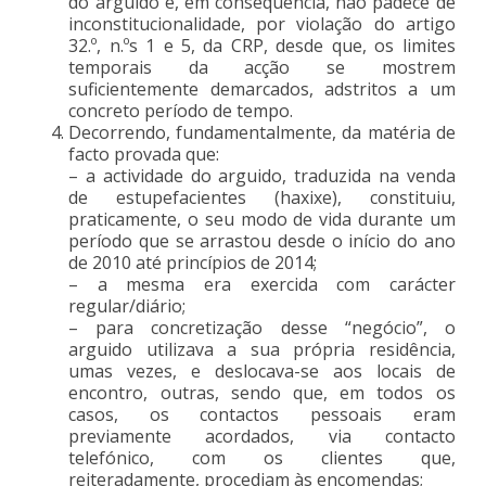
do arguido e, em consequência, não padece de
inconstitucionalidade, por violação do artigo
32.º, n.ºs 1 e 5, da CRP, desde que, os limites
temporais da acção se mostrem
suficientemente demarcados, adstritos a um
concreto período de tempo.
Decorrendo, fundamentalmente, da matéria de
facto provada que:
– a actividade do arguido, traduzida na venda
de estupefacientes (haxixe), constituiu,
praticamente, o seu modo de vida durante um
período que se arrastou desde o início do ano
de 2010 até princípios de 2014;
– a mesma era exercida com carácter
regular/diário;
– para concretização desse “negócio”, o
arguido utilizava a sua própria residência,
umas vezes, e deslocava-se aos locais de
encontro, outras, sendo que, em todos os
casos, os contactos pessoais eram
previamente acordados, via contacto
telefónico, com os clientes que,
reiteradamente, procediam às encomendas;