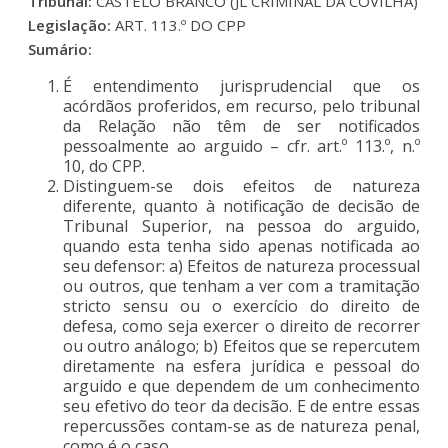
Tribunal:
CASTELO BRANCO (JL CRIMINAL DA COVILHÃ)
Legislação:
ART. 113.º DO CPP
Sumário:
É entendimento jurisprudencial que os
acórdãos proferidos, em recurso, pelo tribunal
da Relação não têm de ser notificados
pessoalmente ao arguido – cfr. art.º 113.º, n.º
10, do CPP.
Distinguem-se dois efeitos de natureza
diferente, quanto à notificação de decisão de
Tribunal Superior, na pessoa do arguido,
quando esta tenha sido apenas notificada ao
seu defensor: a) Efeitos de natureza processual
ou outros, que tenham a ver com a tramitação
stricto sensu ou o exercício do direito de
defesa, como seja exercer o direito de recorrer
ou outro análogo; b) Efeitos que se repercutem
diretamente na esfera jurídica e pessoal do
arguido e que dependem de um conhecimento
seu efetivo do teor da decisão. E de entre essas
repercussões contam-se as de natureza penal,
como é o caso.