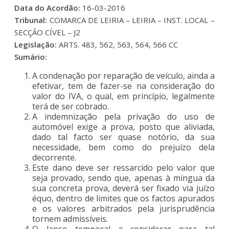
Data do Acordão:
16-03-2016
Tribunal:
COMARCA DE LEIRIA – LEIRIA – INST. LOCAL –
SECÇÃO CÍVEL – J2
Legislação:
ARTS. 483, 562, 563, 564, 566 CC
Sumário:
A condenação por reparação de veículo, ainda a
efetivar, tem de fazer-se na consideração do
valor do IVA, o qual, em princípio, legalmente
terá de ser cobrado.
A indemnização pela privação do uso de
automóvel exige a prova, posto que aliviada,
dado tal facto ser quase notório, da sua
necessidade, bem como do prejuízo dela
decorrente.
Este dano deve ser ressarcido pelo valor que
seja provado, sendo que, apenas à míngua da
sua concreta prova, deverá ser fixado via juízo
équo, dentro de limites que os factos apurados
e os valores arbitrados pela jurisprudência
tornem admissíveis.
O lapso temporal a considerar para tal