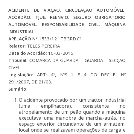
ACIDENTE DE VIAÇÃO. CIRCULAÇÃO AUTOMÓVEL.
ACÓRDÃO. TJUE. REENVIO. SEGURO OBRIGATÓRIO
AUTOMÓVEL. RESPONSABILIDADE CIVIL. MÁQUINA
INDUSTRIAL
APELAÇÃO Nº
1533/12.1TBGRD.C1
Relator:
TELES PEREIRA
Data do Acordão:
10-03-2015
Tribunal:
COMARCA DA GUARDA – GUARDA – SECÇÃO
CÍVEL
Legislação:
ARTº 4º, NºS 1 E 4 DO DEC.LEI Nº
291/2007, DE 21/08.
Sumário:
O acidente provocado por um tractor industrial
(uma empilhadora), consistente no
atropelamento de um peão quando a máquina
executava uma manobra de marcha-atrás, no
espaço exterior circundante de um armazém,
local onde se realizavam operações de carga e