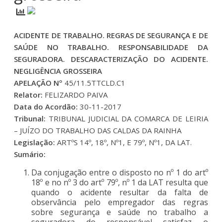
ACIDENTE DE TRABALHO. REGRAS DE SEGURANÇA E DE
SAÚDE NO TRABALHO. RESPONSABILIDADE DA
SEGURADORA. DESCARACTERIZAÇÃO DO ACIDENTE.
NEGLIGÊNCIA GROSSEIRA
APELAÇÃO Nº
45/11.5TTCLD.C1
Relator:
FELIZARDO PAIVA
Data do Acordão:
30-11-2017
Tribunal:
TRIBUNAL JUDICIAL DA COMARCA DE LEIRIA
– JUÍZO DO TRABALHO DAS CALDAS DA RAINHA
Legislação:
ARTºS 14º, 18º, Nº1, E 79º, Nº1, DA LAT.
Sumário:
Da conjugação entre o disposto no nº 1 do artº
18º e no nº 3 do artº 79º, nº 1 da LAT resulta que
quando o acidente resultar da falta de
observância pelo empregador das regras
sobre segurança e saúde no trabalho a
seguradora do responsável satisfaz o