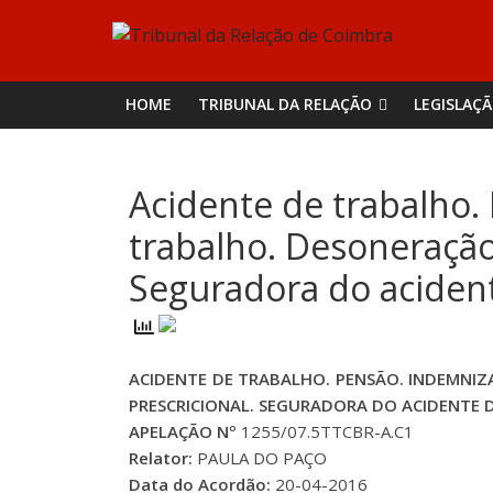
Skip
Tribunal
to
content
da
HOME
TRIBUNAL DA RELAÇÃO
LEGISLAÇ
Relação
Acidente de trabalho.
de
trabalho. Desoneração
Coimbra
Seguradora do aciden
ACIDENTE DE TRABALHO. PENSÃO. INDEMNI
PRESCRICIONAL. SEGURADORA DO ACIDENTE 
APELAÇÃO Nº
1255/07.5TTCBR-A.C1
Relator:
PAULA DO PAÇO
Data do Acordão:
20-04-2016