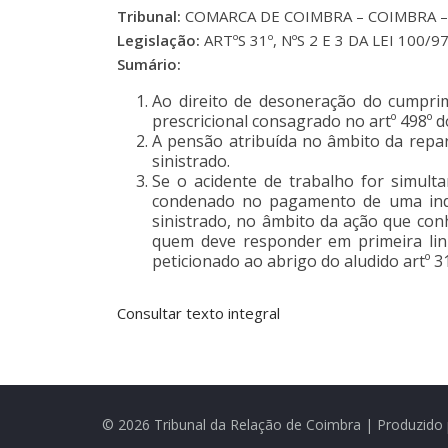
Tribunal:
COMARCA DE COIMBRA – COIMBRA – I
Legislação:
ARTºS 31º, NºS 2 E 3 DA LEI 100/97
Sumário:
Ao direito de desoneração do cumprime
prescricional consagrado no artº 498º do 
A pensão atribuída no âmbito da repar
sinistrado.
Se o acidente de trabalho for simulta
condenado no pagamento de uma inde
sinistrado, no âmbito da ação que conh
quem deve responder em primeira linh
peticionado ao abrigo do aludido artº 31
Consultar texto integral
© 2026 Tribunal da Relação de Coimbra | Produzido 