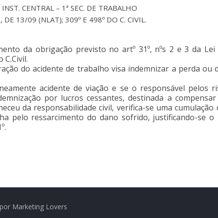
NST. CENTRAL – 1ª SEC. DE TRABALHO
, DE 13/09 (NLAT); 309º E 498º DO C. CIVIL.
nto da obrigação previsto no artº 31º, nºs 2 e 3 da Lei 
C.Civil.
ação do acidente de trabalho visa indemnizar a perda ou 
neamente acidente de viação e se o responsável pelos ris
mnização por lucros cessantes, destinada a compensar 
eceu da responsabilidade civil, verifica-se uma cumulação 
a pelo ressarcimento do dano sofrido, justificando-se o
º.
por Marketing Lovers