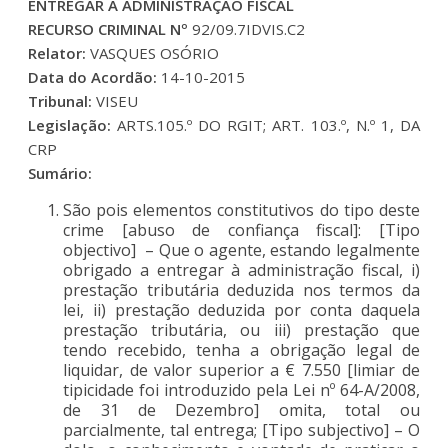
ENTREGAR À ADMINISTRAÇÃO FISCAL
RECURSO CRIMINAL Nº
92/09.7IDVIS.C2
Relator:
VASQUES OSÓRIO
Data do Acordão:
14-10-2015
Tribunal:
VISEU
Legislação:
ARTS.105.º DO RGIT; ART. 103.º, N.º 1, DA
CRP
Sumário:
São pois elementos constitutivos do tipo deste
crime [abuso de confiança fiscal]: [Tipo
objectivo] – Que o agente, estando legalmente
obrigado a entregar à administração fiscal, i)
prestação tributária deduzida nos termos da
lei, ii) prestação deduzida por conta daquela
prestação tributária, ou iii) prestação que
tendo recebido, tenha a obrigação legal de
liquidar, de valor superior a € 7.550 [limiar de
tipicidade foi introduzido pela Lei nº 64-A/2008,
de 31 de Dezembro] omita, total ou
parcialmente, tal entrega; [Tipo subjectivo] – O