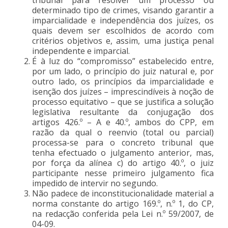
determinado tipo de crimes, visando garantir a
imparcialidade e independência dos juízes, os
quais devem ser escolhidos de acordo com
critérios objetivos e, assim, uma justiça penal
independente e imparcial.
É à luz do “compromisso” estabelecido entre,
por um lado, o princípio do juiz natural e, por
outro lado, os princípios da imparcialidade e
isenção dos juízes – imprescindíveis à noção de
processo equitativo – que se justifica a solução
legislativa resultante da conjugação dos
artigos 426.º – A e 40.º, ambos do CPP, em
razão da qual o reenvio (total ou parcial)
processa-se para o concreto tribunal que
tenha efectuado o julgamento anterior, mas,
por força da alínea c) do artigo 40.º, o juiz
participante nesse primeiro julgamento fica
impedido de intervir no segundo.
Não padece de inconstitucionalidade material a
norma constante do artigo 169.º, n.º 1, do CP,
na redacção conferida pela Lei n.º 59/2007, de
04-09.