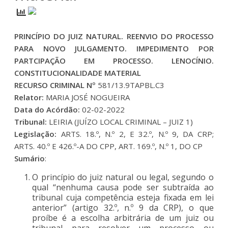
PRINCÍPIO DO JUIZ NATURAL. REENVIO DO PROCESSO
PARA NOVO JULGAMENTO. IMPEDIMENTO POR
PARTCIPAÇÃO EM PROCESSO. LENOCÍNIO.
CONSTITUCIONALIDADE MATERIAL
RECURSO CRIMINAL Nº
581/13.9TAPBL.C3
Relator:
MARIA JOSÉ NOGUEIRA
Data do Acórdão:
02-02-2022
Tribunal:
LEIRIA (JUÍZO LOCAL CRIMINAL – JUIZ 1)
Legislação:
ARTS. 18.º, N.º 2, E 32.º, N.º 9, DA CRP;
ARTS. 40.º E 426.º-A DO CPP, ART. 169.º, N.º 1, DO CP
Sumário
:
O princípio do juiz natural ou legal, segundo o
qual “nenhuma causa pode ser subtraída ao
tribunal cuja competência esteja fixada em lei
anterior” (artigo 32.º, n.º 9 da CRP), o que
proíbe é a escolha arbitrária de um juiz ou
tribunal para resolver um processo ou